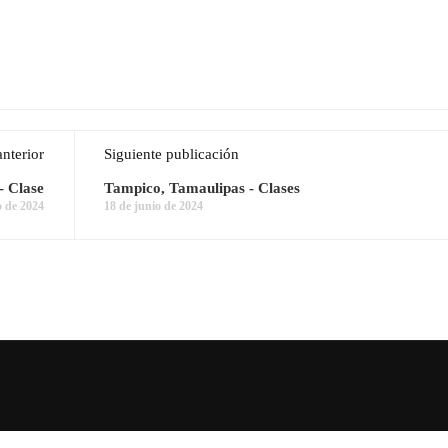
anterior
Siguiente publicación
- Clase
Tampico, Tamaulipas - Clases
o de 2024
18 de junio de 2024