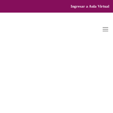
Ingresar a Aula Virtual
CI
U
D
A
D
JU
Á