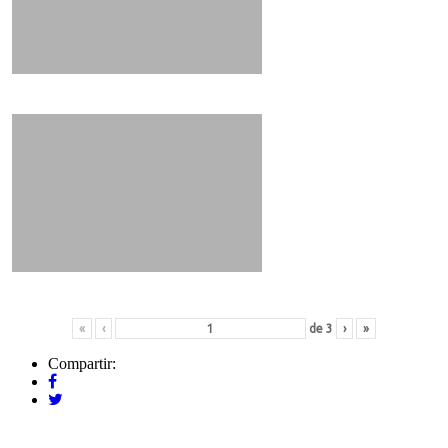
«
‹
de
3
›
»
Compartir: