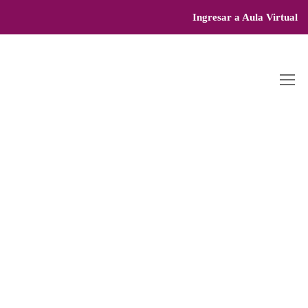
Ingresar a Aula Virtual
C
A
M
P
US
M
IS