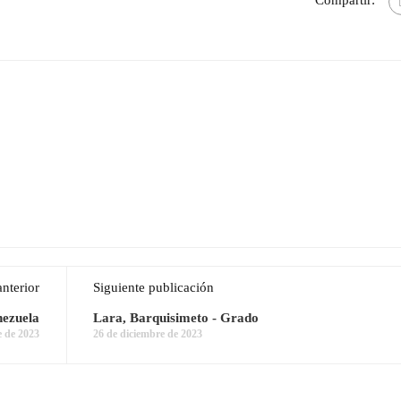
Compartir:
anterior
Siguiente publicación
nezuela
Lara, Barquisimeto - Grado
e de 2023
26 de diciembre de 2023